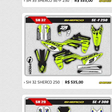
› SH 35 SHERCO SE-F 250
R$ 535,00
|
› SH 32 SHERCO 250
R$ 535,00
|