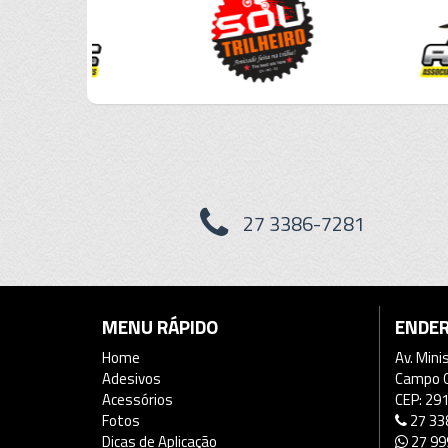
27 3386-7281
MENU RÁPIDO
ENDE
Home
Av. Mini
Adesivos
Campo Gr
Acessórios
CEP: 29
Fotos
27 33
Dicas de Aplicação
27 99