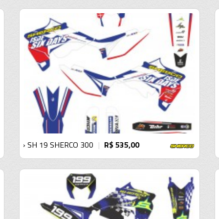
› SH 19 SHERCO 300
R$ 535,00
|