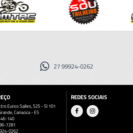
27 99924-0262
REÇO
REDES SOCIAIS
stro Eurico Salles, 525 - Sl 101
ande, Cariacica - ES
146-140
86-7281
924-0262