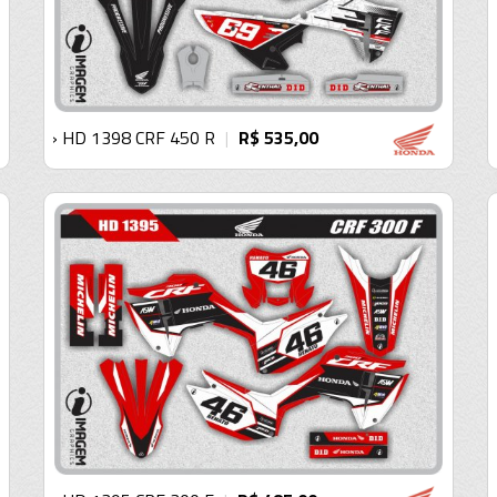
› HD 1398 CRF 450 R
R$ 535,00
|