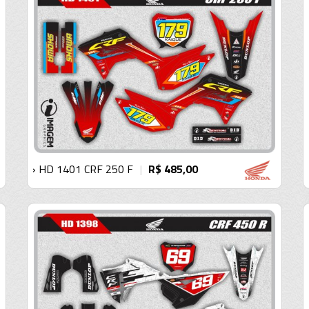
› HD 1401 CRF 250 F
R$ 485,00
|