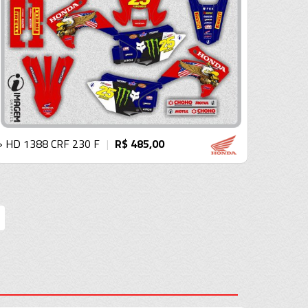
› HD 1388 CRF 230 F
R$ 485,00
|