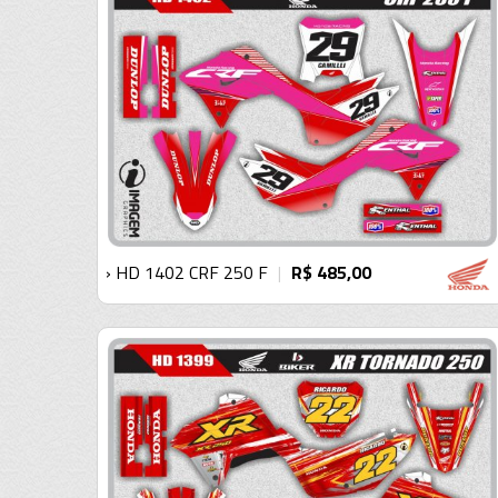
› HD 1402 CRF 250 F
R$ 485,00
|