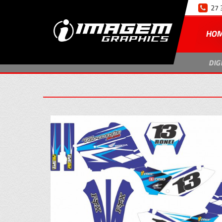
27 
HO
DIG