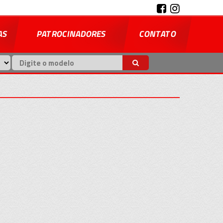
AS
PATROCINADORES
CONTATO