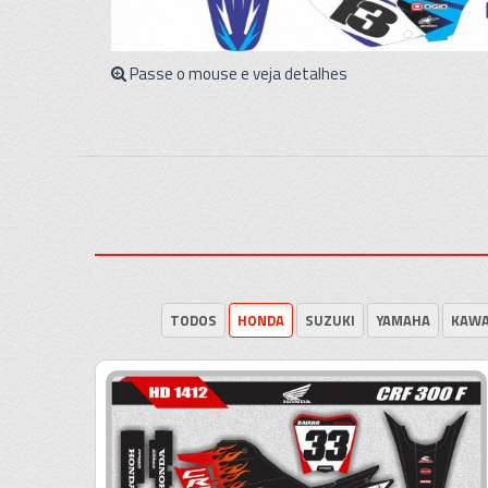
Passe o mouse e veja detalhes
TODOS
HONDA
SUZUKI
YAMAHA
KAWA