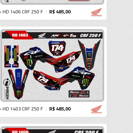
› HD 1406 CRF 250 F
R$ 485,00
|
› HD 1403 CRF 250 F
R$ 485,00
|