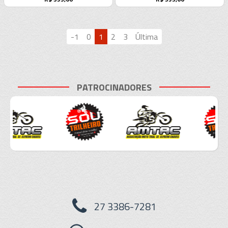
-1
0
1
2
3
Última
PATROCINADORES
27 3386-7281